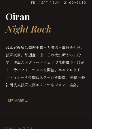
FRI / SAT / SUN · 21:00–21:30
Oiran
Night Rock
浅草右近屋は毎週土曜日と隔週日曜日を担当。
浅草夜祭。毎週金・土・日の夜21時から30分
間、浅草六区ブロードウェイで花魁道中・盆踊
り・侍パフォーマンスを開催。ユニクロとド
ン・キホーテの間にステージを設置。主催 一般
社団法人浅草六区エリアマネジメント協会。
SEE MORE →
ASAKUSA NIGHT