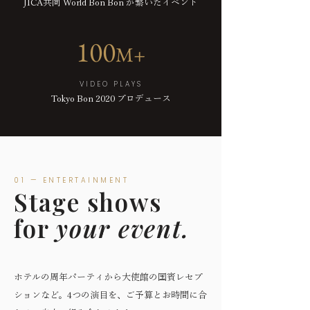
JICA共同 World Bon Bon が繋いだイベント
100
M
+
VIDEO PLAYS
Tokyo Bon 2020 プロデュース
01 — ENTERTAINMENT
Stage shows
for
your event.
ホテルの周年パーティから大使館の国賓レセプ
ションなど。4つの演目を、ご予算とお時間に合