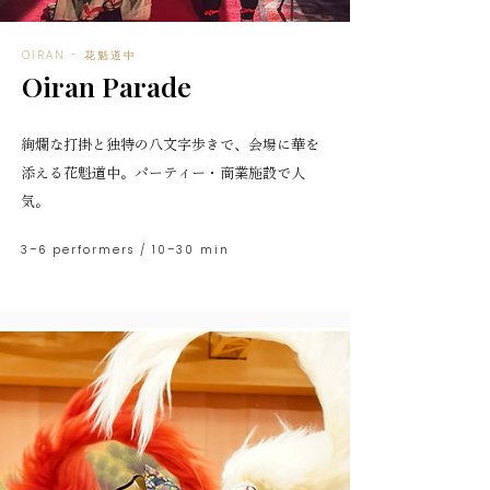
OIRAN - 花魁道中
Oiran Parade
絢爛な打掛と独特の八文字歩きで、会場に華を
添える花魁道中。パーティー・商業施設で人
気。
3–6 performers / 10–30 min