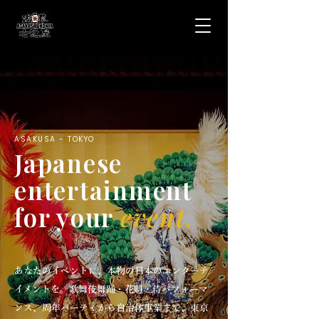
ASAKUSA - TOKYO
Japanese
entertainment
for your
event.
あなたのイベントに、本物の日本のエンターテ
イメントを。
歌舞伎舞踊・花魁・侍パフォーマ
ンス、周年パーティから自治体事業まで、東京