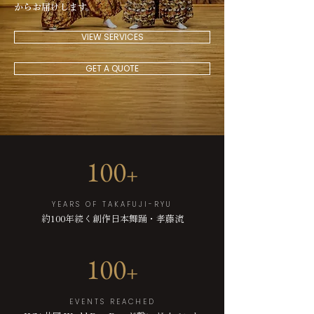
からお届けします。
VIEW SERVICES
GET A QUOTE
100
+
YEARS OF TAKAFUJI-RYU
約100年続く創作日本舞踊・孝藤流
100
+
EVENTS REACHED