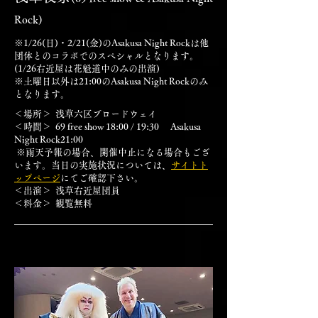
Rock)
​※1/26(日)・2/21(金)のAsakusa Night Rockは他
団体とのコラボでのスペシャルとなります。
(1/26右近屋は花魁道中のみの出演)
​※土曜日以外は21:00のAsakusa Night Rockのみ
となります。
＜場所＞ 浅草六区ブロードウェイ
＜時間＞ 69 free show 18:00 / 19:30 Asakusa
Night Rock21:00
※雨天予報の場合、開催中止になる場合もござ
います。当日の実施状況については、
サイトト
ップページ
にてご確認下さい。
＜出演＞
浅草右近屋団員
＜料金＞ 観覧無料