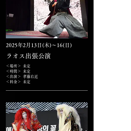
2025年2月13日(木)〜16(日)
​ラオス出張公演
＜場所＞ 未定
＜時間＞ 未定
＜出演＞
孝藤右近
＜料金＞ 未定