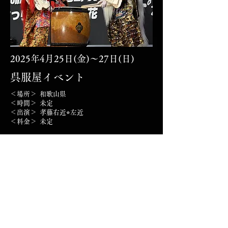
2025年4月25日(金)〜27日(日)
呉服屋イベント
＜場所＞ 和歌山県
＜時間＞ 未定
＜出演＞
孝藤右近⭐︎左近
＜料金＞ 未定