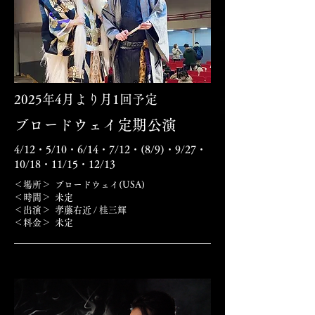
2025年4月より月1回予定
​ブロードウェイ定期公演
4/12・5/10・6/14・7/12・(8/9)・9/27・
10/18・11/15・12/13
＜場所＞ ブロードウェイ(USA)
＜時間＞ 未定
＜出演＞
孝藤右近 / 桂三輝
＜料金＞ 未定