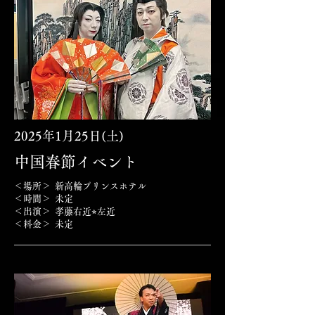
2025年1月25日(土)
中国春節イベント
＜場所＞ 新高輪プリンスホテル
＜時間＞ 未定
＜出演＞
孝藤右近⭐︎左近
＜料金＞ 未定