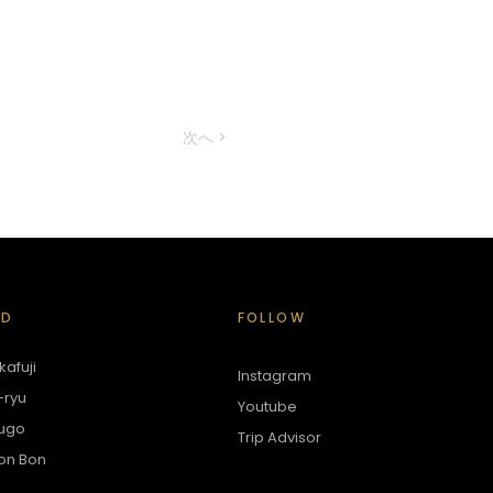
次へ >
ED
FOLLOW
afuji
Instagram
-ryu
Youtube
ugo
Trip Advisor
on Bon