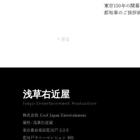
東京150年の開
都知事のご挨拶
< 戻る
浅草右近屋
Tokyo Entertainment Production
株式会社 Cool Japan Entertainment
屋号: 浅草右近屋
東京都台東区花川戸 2-2-5
花川戸サニーマンション 803