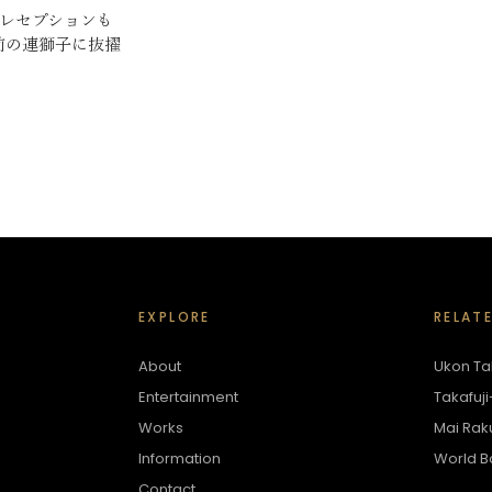
幕レセプションも
前の連獅子に抜擢
EXPLORE
RELAT
About
Ukon Tak
Entertainment
Takafuji
Works
Mai Rak
Information
World B
Contact