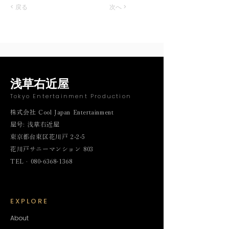
< 戻る
次へ >
浅草右近屋
Tokyo Entertainment Production
株式会社 Cool Japan Entertainment
屋号: 浅草右近屋
東京都台東区花川戸 2-2-5
花川戸サニーマンション 803
TEL · 080-6368-1368
EXPLORE
About