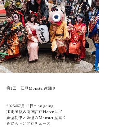
第1回　江戸Monster盆踊り
2025年7月13日～on going
JR両国駅の両国江戸Norenにて
妖怪制作と妖怪のMonstet 盆踊り
を立ち上げプロデュース