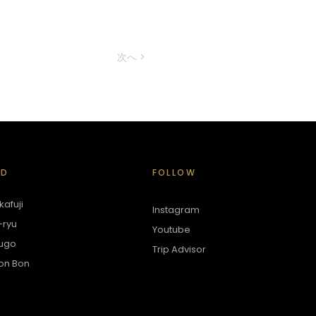
次へ >
ED
FOLLOW
afuji
Instagram
-ryu
Youtube
ugo
Trip Advisor
on Bon