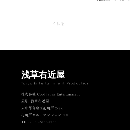
< 戻る
浅草右近屋
Tokyo Entertainment Production
株式会社 Cool Japan Entertainment
屋号: 浅草右近屋
東京都台東区花川戸 2-2-5
花川戸サニーマンション 803
TEL · 080-6368-1368