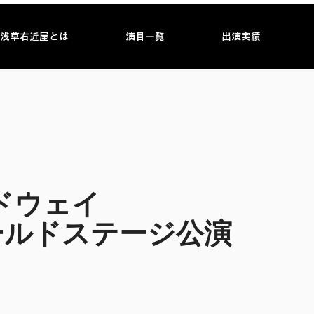
浅草右近屋とは
演目一覧
出演実績
ドウェイ
ールドステージ公演