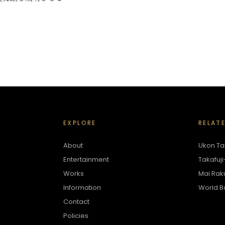
EXPLORE
RELAT
About
Ukon Tak
Entertainment
Takafuji
Works
Mai Rak
Information
World B
Contact
Policies